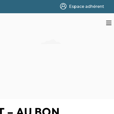
Espace adhérent
T – AU BON