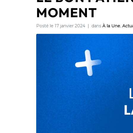
MOMENT
Posté le
17 janvier 2024
dans
À la Une
,
Actua