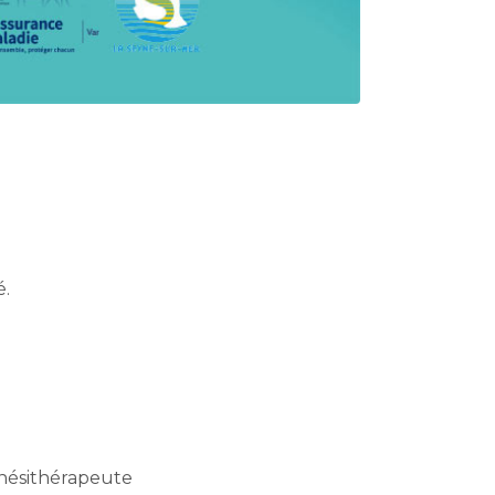
é.
inésithérapeute